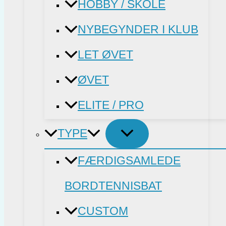
HOBBY / SKOLE
NYBEGYNDER I KLUB
LET ØVET
ØVET
ELITE / PRO
TYPE
FÆRDIGSAMLEDE
BORDTENNISBAT
CUSTOM