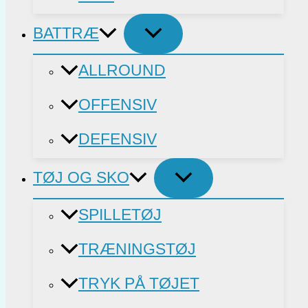
BATTRÆ
ALLROUND
OFFENSIV
DEFENSIV
TØJ OG SKO
SPILLETØJ
TRÆNINGSTØJ
TRYK PÅ TØJET