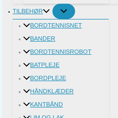
TILBEHØR
BORDTENNISNET
BANDER
BORDTENNISROBOT
BATPLEJE
BORDPLEJE
HÅNDKLÆDER
KANTBÅND
LIM OG LAK