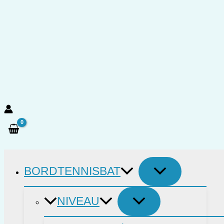
Gå
til
indholdet
Søg
BORDTENNISBAT
NIVEAU