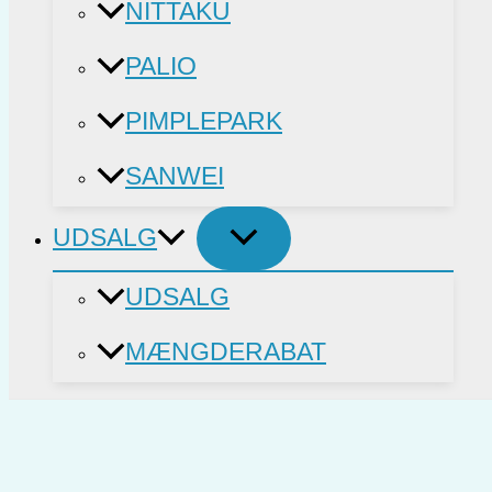
NITTAKU
PALIO
PIMPLEPARK
SANWEI
UDSALG
UDSALG
MÆNGDERABAT