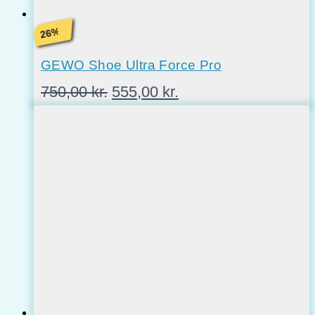
%
26
GEWO Shoe Ultra Force Pro
Den
Den
750,00
kr.
555,00
kr.
oprindelige
aktuelle
pris
pris
var:
er:
750,00 kr..
555,00 kr..