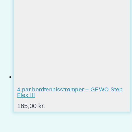
var:
er:
925,00 kr..
745,00 kr..
4 par bordtennisstrømper – GEWO Step
Flex III
165,00
kr.