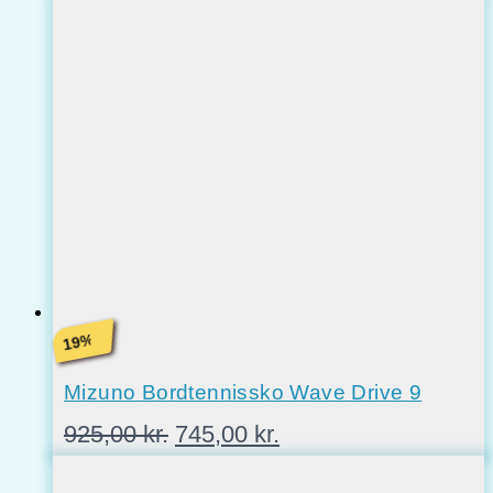
%
19
Mizuno Bordtennissko Wave Drive 9
Den
Den
925,00
kr.
745,00
kr.
oprindelige
aktuelle
pris
pris