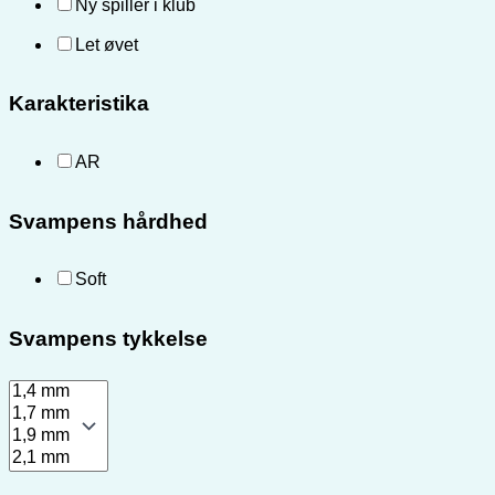
Ny spiller i klub
Let øvet
Karakteristika
AR
Svampens hårdhed
Soft
Svampens tykkelse