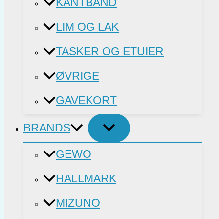
KANTBÅND
LIM OG LAK
TASKER OG ETUIER
ØVRIGE
GAVEKORT
BRANDS
GEWO
HALLMARK
MIZUNO