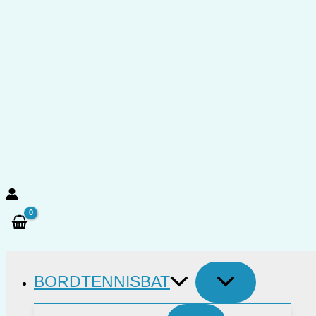
Gå
til
indholdet
Søg
BORDTENNISBAT