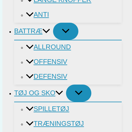
ANTI
BATTRÆ
ALLROUND
OFFENSIV
DEFENSIV
TØJ OG SKO
SPILLETØJ
TRÆNINGSTØJ