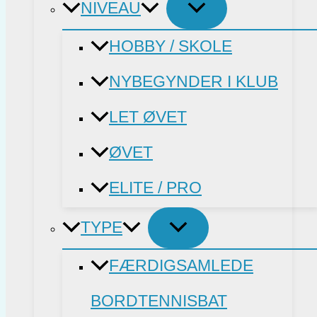
NIVEAU
HOBBY / SKOLE
NYBEGYNDER I KLUB
LET ØVET
ØVET
ELITE / PRO
TYPE
FÆRDIGSAMLEDE
BORDTENNISBAT