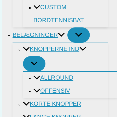
CUSTOM
BORDTENNISBAT
BELÆGNINGER
KNOPPERNE IND
ALLROUND
OFFENSIV
KORTE KNOPPER
LANGE KNOPPER