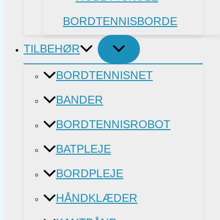
BORDTENNISBORDE
TILBEHØR
BORDTENNISNET
BANDER
BORDTENNISROBOT
BATPLEJE
BORDPLEJE
HÅNDKLÆDER