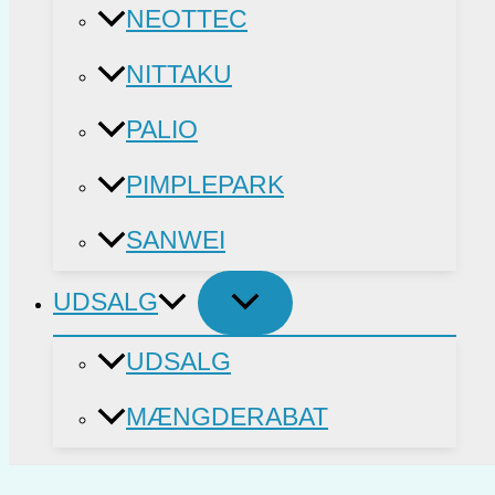
NEOTTEC
NITTAKU
PALIO
PIMPLEPARK
SANWEI
UDSALG
UDSALG
MÆNGDERABAT