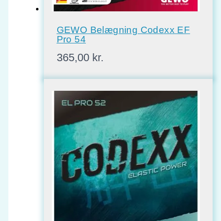
GEWO Belægning Codexx EF
Pro 54
365,00
kr.