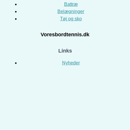
Battræ
Belægninger
Tøj og sko
Voresbordtennis.dk
Links
Nyheder
Privatlivspolitik
Om VoresBordtennis.dk
Handelsbetingelser
Returportal
Kontakt os
Kontakt os