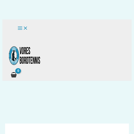
Gå
til
indholdet
Søg