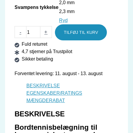
2,0 mm
Svampens tykkelse
2,3 mm
Ryd
GEWO
-
+
TILFØJ TIL KURV
Belægning
Fuld returret
Codexx
4,7 stjerner på Trustpilot
Pro
Sikker betaling
53
SuperSelect
Forventet levering: 11. august - 13. august
antal
BESKRIVELSE
EGENSKABER/RATINGS
MÆNGDERABAT
BESKRIVELSE
Bordtennisbelægning til