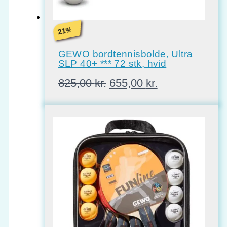
%
21
GEWO bordtennisbolde, Ultra
SLP 40+ *** 72 stk, hvid
Den
Den
825,00
kr.
655,00
kr.
oprindelige
aktuelle
pris
pris
var:
er:
825,00 kr..
655,00 kr..