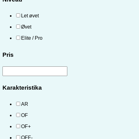
Let øvet
Øvet
Elite / Pro
Pris
Karakteristika
AR
OF
OF+
OFF-