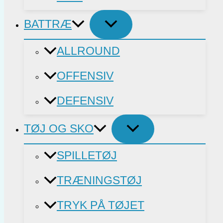
BATTRÆ
ALLROUND
OFFENSIV
DEFENSIV
TØJ OG SKO
SPILLETØJ
TRÆNINGSTØJ
TRYK PÅ TØJET