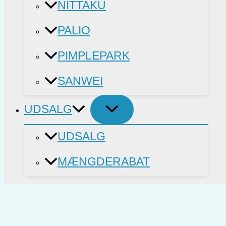
NITTAKU
PALIO
PIMPLEPARK
SANWEI
UDSALG
UDSALG
MÆNGDERABAT