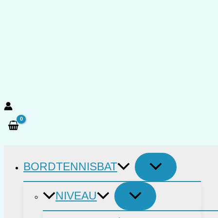
Gå
til
indholdet
Søg
BORDTENNISBAT
NIVEAU