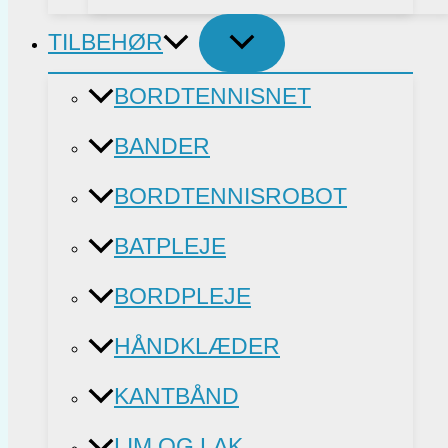
TILBEHØR
BORDTENNISNET
BANDER
BORDTENNISROBOT
BATPLEJE
BORDPLEJE
HÅNDKLÆDER
KANTBÅND
LIM OG LAK