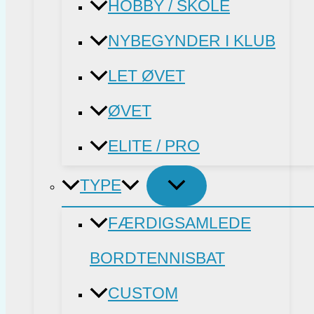
HOBBY / SKOLE
NYBEGYNDER I KLUB
LET ØVET
ØVET
ELITE / PRO
TYPE
FÆRDIGSAMLEDE
BORDTENNISBAT
CUSTOM