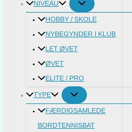
NIVEAU
HOBBY / SKOLE
NYBEGYNDER I KLUB
LET ØVET
ØVET
ELITE / PRO
TYPE
FÆRDIGSAMLEDE
BORDTENNISBAT