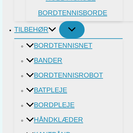
BORDTENNISBORDE
TILBEHØR
BORDTENNISNET
BANDER
BORDTENNISROBOT
BATPLEJE
BORDPLEJE
HÅNDKLÆDER