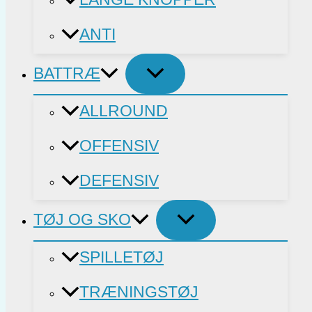
ANTI
BATTRÆ
ALLROUND
OFFENSIV
DEFENSIV
TØJ OG SKO
SPILLETØJ
TRÆNINGSTØJ