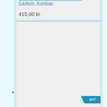
Carbon, Konkav
415,00
kr.
NYT